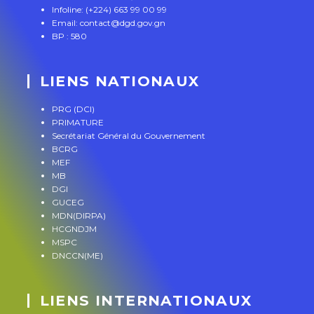
Infoline: (+224) 663 99 00 99
Email: contact@dgd.gov.gn
BP : 580
LIENS NATIONAUX
PRG (DCI)
PRIMATURE
Secrétariat Général du Gouvernement
BCRG
MEF
MB
DGI
GUCEG
MDN(DIRPA)
HCGNDJM
MSPC
DNCCN(ME)
LIENS INTERNATIONAUX