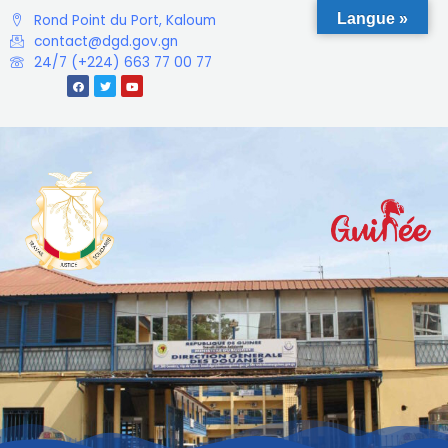
Langue »
Rond Point du Port, Kaloum
contact@dgd.gov.gn
24/7 (+224) 663 77 00 77