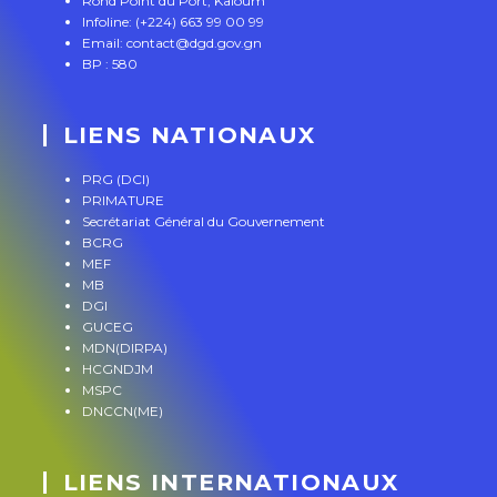
Rond Point du Port, Kaloum
Infoline: (+224) 663 99 00 99
Email: contact@dgd.gov.gn
BP : 580
LIENS NATIONAUX
PRG (DCI)
PRIMATURE
Secrétariat Général du Gouvernement
BCRG
MEF
MB
DGI
GUCEG
MDN(DIRPA)
HCGNDJM
MSPC
DNCCN(ME)
LIENS INTERNATIONAUX