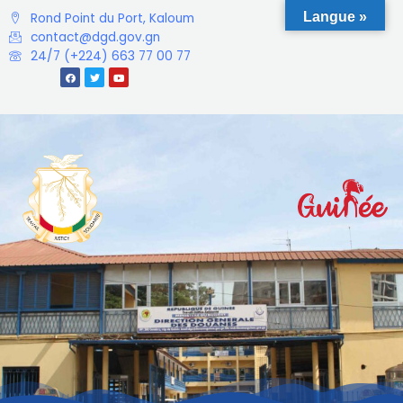
Langue »
Rond Point du Port, Kaloum
contact@dgd.gov.gn
24/7 (+224) 663 77 00 77