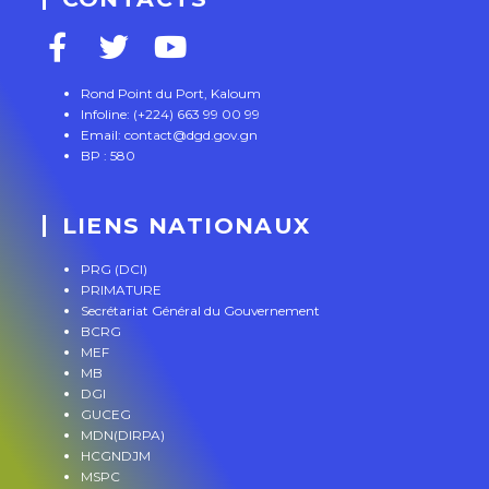
Rond Point du Port, Kaloum
Infoline: (+224) 663 99 00 99
Email: contact@dgd.gov.gn
BP : 580
LIENS NATIONAUX
PRG (DCI)
PRIMATURE
Secrétariat Général du Gouvernement
BCRG
MEF
MB
DGI
GUCEG
MDN(DIRPA)
HCGNDJM
MSPC