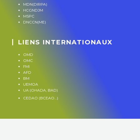
MDN(DIRPA)
HCGNDJM
MSPC
DNCCN(ME)
LIENS INTERNATIONAUX
OMD
OMC
FMI
AFD
BM
UEMOA
UA (OHADA, BAD)
CEDAO (BCEAO…)