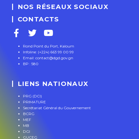
NOS RÉSEAUX SOCIAUX
CONTACTS
Rond Point du Port, Kaloum
Infoline: (+224) 663 99 00 99
Email: contact@dgd.gov.gn
BP : 580
LIENS NATIONAUX
PRG (DCI)
PRIMATURE
Secrétariat Général du Gouvernement
BCRG
MEF
MB
DGI
GUCEG