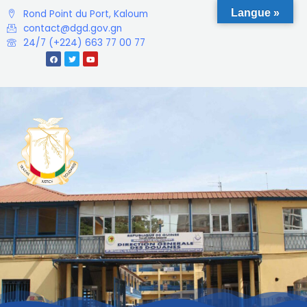
Langue »
Rond Point du Port, Kaloum
contact@dgd.gov.gn
24/7 (+224) 663 77 00 77